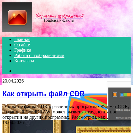
Menu
Форматы изображений
Графика и файлы
Главная
О сайте
Графика
Работа с изображениями
Контакты
Search
for
20.04.2026
Как открыть файл CDR
Открытие файла CDR в различных программах Формат CDR,
созданный CorelDRAW, может вызвать затруднения при
открытии на других программах. Рассмотрим, как…
19.04.2026