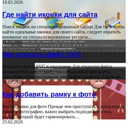
18.03.2026
Где найти иконки для сайта
Поиск иконок на специализированных сайтах Для того чтобы
найти идеальные иконки для своего сайта, следует обратить
внимание на специализированные ресурсы,…
11.03.2026
Как открыть файл SVG
Открытие файла SVG в программе Для открытия файла
формата SVG вам потребуется специальная программа,
способная интерпретировать векторную графику. Одним из…
01.03.2026
Как добавить рамку к фото
Выбор рамки для фото Прежде чем приступить к добавлению
рамки к фотографии, важно выбрать подходящий стиль
рамки, который будет гармонировать…
25.02.2026