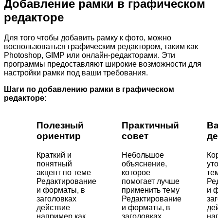
Добавление рамки в графическом
редакторе
Для того чтобы добавить рамку к фото, можно
воспользоваться графическим редактором, таким как
Photoshop, GIMP или онлайн-редакторами. Эти
программы предоставляют широкие возможности для
настройки рамки под ваши требования.
Шаги по добавлению рамки в графическом
редакторе:
Полезный
Практичный
В
ориентир
совет
де
Краткий и
Небольшое
Ко
понятный
объяснение,
ут
акцент по теме
которое
те
Редактирование
помогает лучше
Ре
и форматы, в
применить тему
и 
заголовках
Редактирование
за
действие
и форматы, в
де
например как
заголовках
на