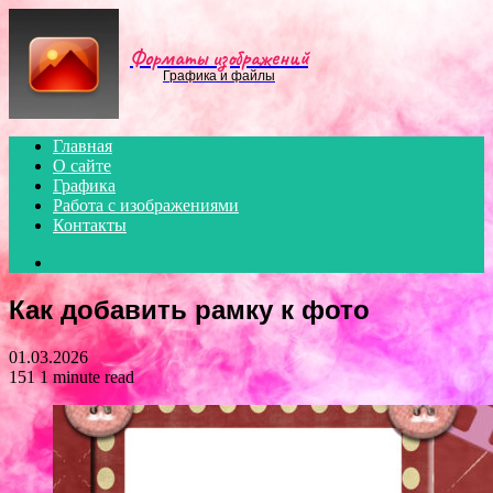
Menu
Форматы изображений
Графика и файлы
Главная
О сайте
Графика
Работа с изображениями
Контакты
Search
for
Как добавить рамку к фото
01.03.2026
151
1 minute read