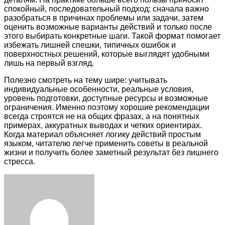
спокойный, последовательный подход: сначала важно
разобраться в причинах проблемы или задачи, затем
оценить возможные варианты действий и только после
этого выбирать конкретные шаги. Такой формат помогает
избежать лишней спешки, типичных ошибок и
поверхностных решений, которые выглядят удобными
лишь на первый взгляд.
Полезно смотреть на тему шире: учитывать
индивидуальные особенности, реальные условия,
уровень подготовки, доступные ресурсы и возможные
ограничения. Именно поэтому хорошие рекомендации
всегда строятся не на общих фразах, а на понятных
примерах, аккуратных выводах и четких ориентирах.
Когда материал объясняет логику действий простым
языком, читателю легче применить советы в реальной
жизни и получить более заметный результат без лишнего
стресса.
Facebook
Twitter
LinkedIn
Tumblr
Pinterest
Reddit
VKontakte
Odnoklassniki
Skype
WhatsApp
Telegram
Viber
Share
Print
via
Email