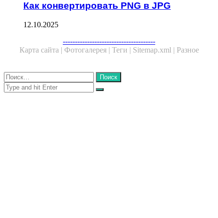
Как конвертировать PNG в JPG
12.10.2025
Facebook
Twitter
WhatsApp
Telegram
--------------------------------------
Карта сайта |
Фотогалерея |
Теги |
Sitemap.xml |
Разное
Close
Найти:
Close
Search
for