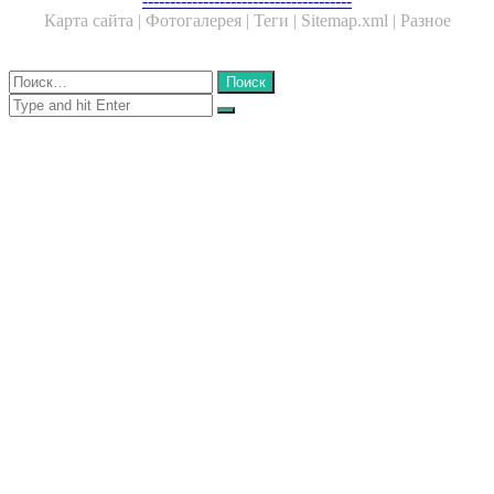
--------------------------------------
Карта сайта |
Фотогалерея |
Теги |
Sitemap.xml |
Разное
Close
Найти:
Close
Search
for