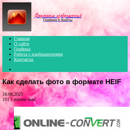
Menu
Форматы изображений
Графика и файлы
Главная
О сайте
Графика
Работа с изображениями
Контакты
Search
for
Как сделать фото в формате HEIF
18.08.2025
101
1 minute read