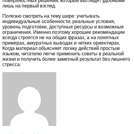
поверхностных решений, которые выглядят удобными
лишь на первый взгляд.
Полезно смотреть на тему шире: учитывать
индивидуальные особенности, реальные условия,
уровень подготовки, доступные ресурсы и возможные
ограничения. Именно поэтому хорошие рекомендации
всегда строятся не на общих фразах, а на понятных
примерах, аккуратных выводах и четких ориентирах.
Когда материал объясняет логику действий простым
языком, читателю легче применить советы в реальной
жизни и получить более заметный результат без лишнего
стресса.
Facebook
Twitter
LinkedIn
Tumblr
Pinterest
Reddit
VKontakte
Odnoklassniki
Skype
WhatsApp
Telegram
Viber
Share
Print
via
Email