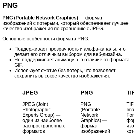
PNG
PNG (Portable Network Graphics)
— формат
изображений с потерьми, который обеспечивает лучшее
качество изображения по сравнению с JPEG.
Основные особенности формата PNG:
Поддерживает прозрачность и альфа-каналы, что
делает его отличным выбором для веб-дизайна.
Не поддерживает анимацию, в отличие от формата
GIF.
Использует сжатие без потерь, что позволяет
сохранить высокое качество изображения.
JPEG
PNG
TI
JPEG (Joint
PNG
TIF
Photographic
(Portable
Ima
Experts Group) —
Network
For
один из наиболее
Graphics) —
фо
распространенных
формат
из
форматов
изображений
ко