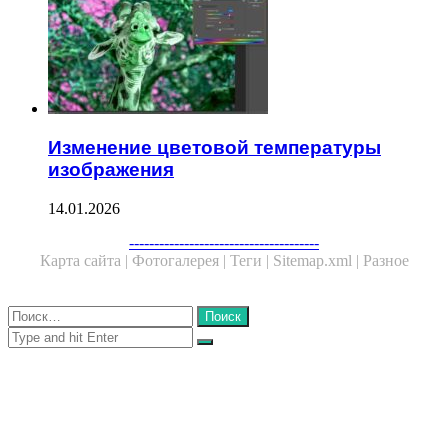
Изменение цветовой температуры
изображения
14.01.2026
Facebook
Twitter
WhatsApp
Telegram
--------------------------------------
Карта сайта |
Фотогалерея |
Теги |
Sitemap.xml |
Разное
Close
Найти:
Close
Search
for