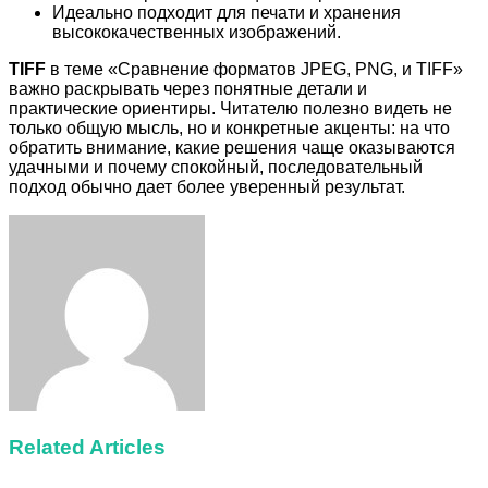
Идеально подходит для печати и хранения
высококачественных изображений.
TIFF
в теме «Сравнение форматов JPEG, PNG, и TIFF»
важно раскрывать через понятные детали и
практические ориентиры. Читателю полезно видеть не
только общую мысль, но и конкретные акценты: на что
обратить внимание, какие решения чаще оказываются
удачными и почему спокойный, последовательный
подход обычно дает более уверенный результат.
Facebook
Twitter
LinkedIn
Tumblr
Pinterest
Reddit
VKontakte
Odnoklassniki
Skype
WhatsApp
Telegram
Viber
Share
Print
via
Email
Related Articles