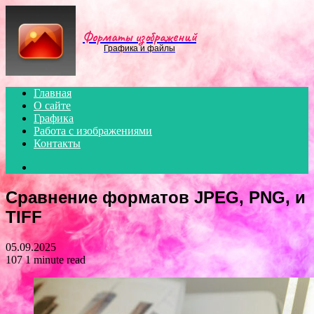
Menu
Форматы изображений
Графика и файлы
Главная
О сайте
Графика
Работа с изображениями
Контакты
Search
for
Сравнение форматов JPEG, PNG, и
TIFF
05.09.2025
107
1 minute read