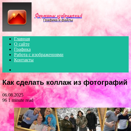
Menu
Форматы изображений
Графика и файлы
Главная
О сайте
Графика
Работа с изображениями
Контакты
Search
for
Как сделать коллаж из фотографий
06.08.2025
96
1 minute read