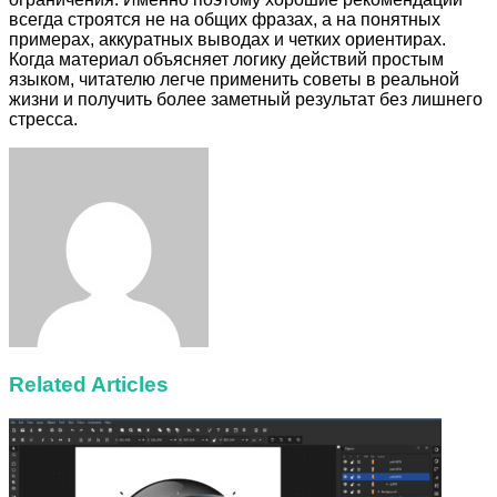
всегда строятся не на общих фразах, а на понятных
примерах, аккуратных выводах и четких ориентирах.
Когда материал объясняет логику действий простым
языком, читателю легче применить советы в реальной
жизни и получить более заметный результат без лишнего
стресса.
Facebook
Twitter
LinkedIn
Tumblr
Pinterest
Reddit
VKontakte
Odnoklassniki
Skype
WhatsApp
Telegram
Viber
Share
Print
via
Email
Related Articles