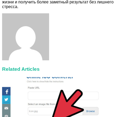
жизни и получить более заметный результат без лишнего
стресса.
Facebook
Twitter
LinkedIn
Tumblr
Pinterest
Reddit
VKontakte
Odnoklassniki
Skype
WhatsApp
Telegram
Viber
Share
Print
via
Email
Related Articles