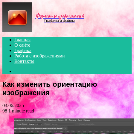
Menu
Форматы изображений
Графика и файлы
Главная
О сайте
Графика
Работа с изображениями
Контакты
Search
for
Как изменить ориентацию
изображения
03.06.2025
98
1 minute read