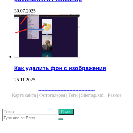
30.07.2025
Как удалить фон с изображения
25.11.2025
Facebook
Twitter
WhatsApp
Telegram
--------------------------------------
Карта сайта |
Фотогалерея |
Теги |
Sitemap.xml |
Разное
Close
Найти:
Close
Search
for